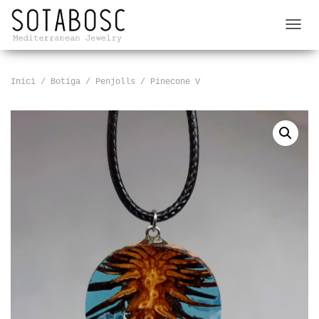
C
A
N
V
Inici
/
Botiga
/
Penjolls
/ Pinecone V
I
A
L
A
N
A
V
E
G
A
C
I
Ó