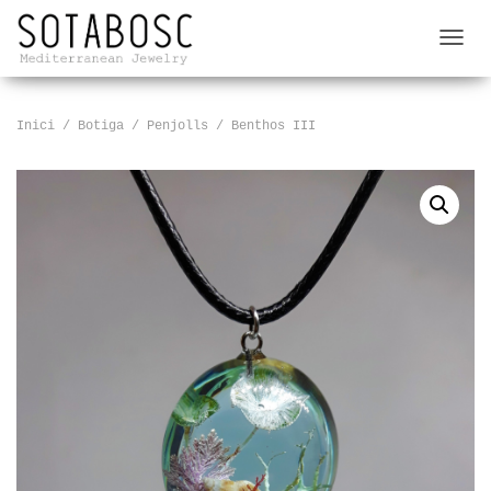
C
A
N
V
Inici
/
Botiga
/
Penjolls
/ Benthos III
I
A
L
A
N
A
V
E
G
A
C
I
Ó